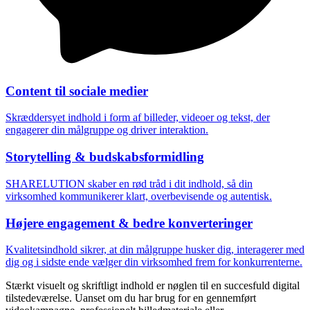
Content til sociale medier
Skræddersyet indhold i form af billeder, videoer og tekst, der
engagerer din målgruppe og driver interaktion.
Storytelling & budskabsformidling
SHARELUTION skaber en rød tråd i dit indhold, så din
virksomhed kommunikerer klart, overbevisende og autentisk.
Højere engagement & bedre konverteringer
Kvalitetsindhold sikrer, at din målgruppe husker dig, interagerer med
dig og i sidste ende vælger din virksomhed frem for konkurrenterne.
Stærkt visuelt og skriftligt indhold er nøglen til en succesfuld digital
tilstedeværelse. Uanset om du har brug for en gennemført