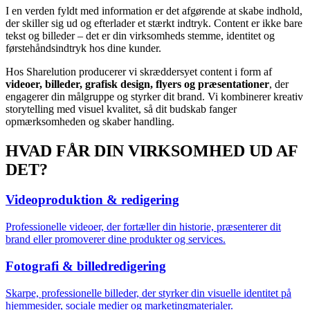
I en verden fyldt med information er det afgørende at skabe indhold,
der skiller sig ud og efterlader et stærkt indtryk. Content er ikke bare
tekst og billeder – det er din virksomheds stemme, identitet og
førstehåndsindtryk hos dine kunder.
Hos Sharelution producerer vi skræddersyet content i form af
videoer, billeder, grafisk design, flyers og præsentationer
, der
engagerer din målgruppe og styrker dit brand. Vi kombinerer kreativ
storytelling med visuel kvalitet, så dit budskab fanger
opmærksomheden og skaber handling.
HVAD FÅR DIN VIRKSOMHED UD AF
DET?
Videoproduktion & redigering
Professionelle videoer, der fortæller din historie, præsenterer dit
brand eller promoverer dine produkter og services.
Fotografi & billedredigering
Skarpe, professionelle billeder, der styrker din visuelle identitet på
hjemmesider, sociale medier og marketingmaterialer.